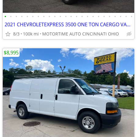
•
•
•
•
•
•
•
•
•
•
•
•
•
•
•
•
•
•
•
•
•
•
•
•
2021 CHEVROLETEXPRESS 3500 ONE TON CAERGO VAN SHELVING RACKS CLEAN!
8/3
100k mi
MOTORTIME AUTO CINCINNATI OHIO
$8,995