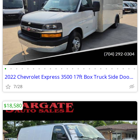
•
•
•
•
•
•
•
•
•
•
•
•
•
•
•
•
•
•
•
•
•
•
•
•
2022 Chevrolet Express 3500 17ft Box Truck Side Door Delivery Van
7/28
$18,580