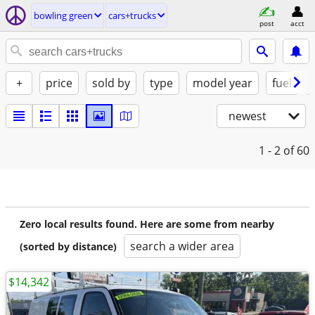
bowling green
cars+trucks
post
acct
+
price
sold by
type
model year
fuel
newest
1 - 2
of 60
Zero local results found. Here are some from nearby
search a wider area
(sorted by distance)
$14,342