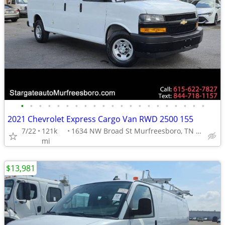
•
•
•
•
•
•
•
•
•
•
•
•
•
•
•
•
•
•
•
•
•
2021 Chevrolet Express Cargo Van RWD 2500 155
7/22
121k
1634 NW Broad St Murfreesboro, TN 37129
mi
$13,981