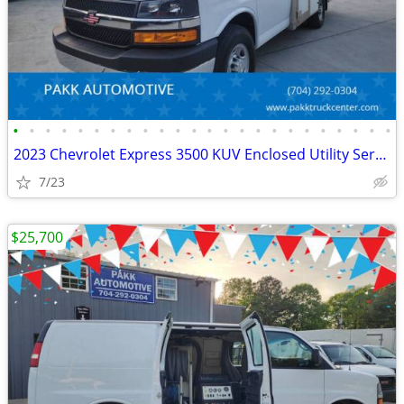
•
•
•
•
•
•
•
•
•
•
•
•
•
•
•
•
•
•
•
•
•
•
•
•
2023 Chevrolet Express 3500 KUV Enclosed Utility Service Plumber Truck
7/23
$25,700