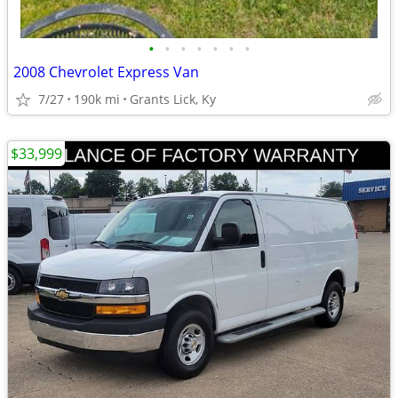
•
•
•
•
•
•
•
2008 Chevrolet Express Van
7/27
190k mi
Grants Lick, Ky
$33,999