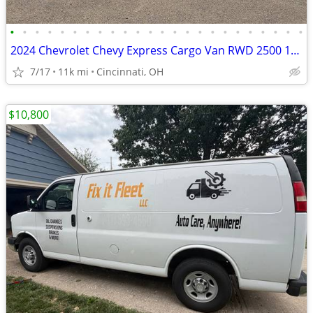
•
•
•
•
•
•
•
•
•
•
•
•
•
•
•
•
•
•
•
•
•
•
•
•
2024 Chevrolet Chevy Express Cargo Van RWD 2500 135in.
7/17
11k mi
Cincinnati, OH
$10,800