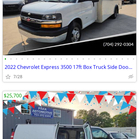
•
•
•
•
•
•
•
•
•
•
•
•
•
•
•
•
•
•
•
•
•
•
•
•
2022 Chevrolet Express 3500 17ft Box Truck Side Door Delivery Van
7/28
$25,700