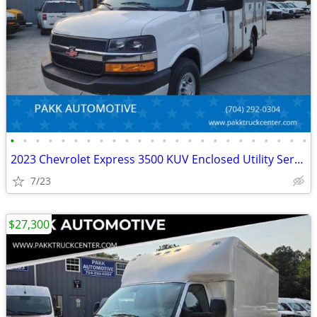
•
•
•
•
•
•
•
•
•
•
•
•
•
•
•
•
•
•
•
•
•
•
•
•
2023 Chevrolet Express 3500 KUV Enclosed Utility Service Plumber Truck
7/23
$27,300