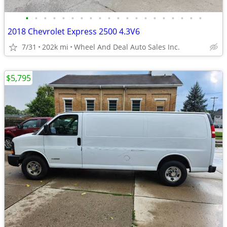
•
•
•
•
•
•
•
•
•
•
•
•
•
•
•
•
•
•
•
•
2018 Chevrolet Express 2500 4.3V6
7/31
202k mi
Wheel And Deal Auto Sales Inc.
$5,795