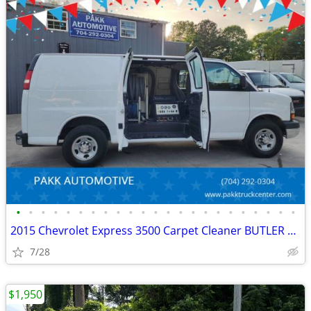
•
•
•
•
•
•
•
•
•
•
•
•
•
•
•
•
•
•
•
•
•
•
•
2015 Chevrolet Express 3500 Carpet Cleaner BUTLER CLEANING SYSTEM
7/28
$1,950