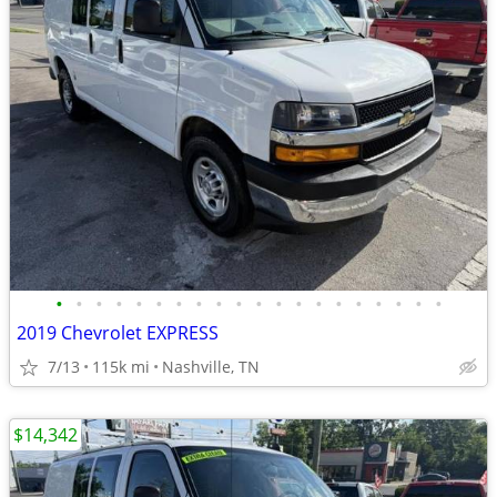
•
•
•
•
•
•
•
•
•
•
•
•
•
•
•
•
•
•
•
•
2019 Chevrolet EXPRESS
7/13
115k mi
Nashville, TN
$14,342