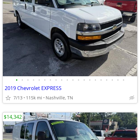
•
•
•
•
•
•
•
•
•
•
•
•
•
•
•
•
•
•
•
•
2019 Chevrolet EXPRESS
7/13
115k mi
Nashville, TN
$14,342