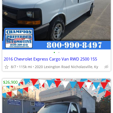
•
•
2016 Chevrolet Express Cargo Van RWD 2500 155
8/7
115k mi
2020 Lexington Road Nicholasville, Ky
$26,900