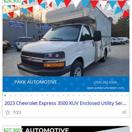
$26,900
•
•
•
•
•
•
•
•
•
•
•
•
•
•
•
•
•
•
•
•
•
•
•
•
2023 Chevrolet Express 3500 KUV Enclosed Utility Service Plumber Truck
7/23
$27,300