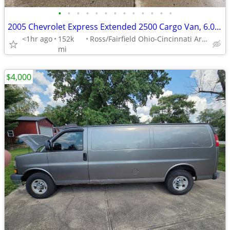
•
•
•
•
•
•
•
•
•
•
•
•
•
2005 Chevrolet Express Extended 2500 Cargo Van, 6.0 V8, 152k Miles
<1hr ago
152k
Ross/Fairfield Ohio-Cincinnati Area
mi
$4,000