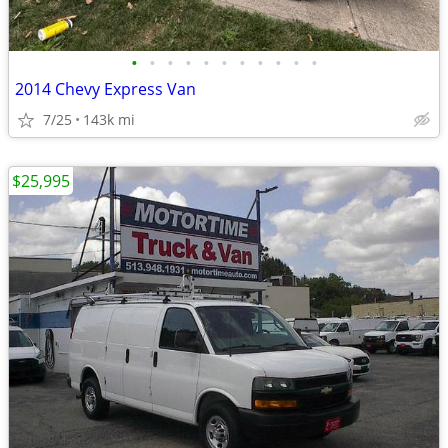
•
•
•
•
•
•
•
•
•
•
•
2014 Chevy Express Van
7/25
143k mi
$25,995