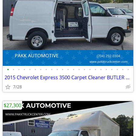
•
•
•
•
•
•
•
•
•
•
•
•
•
•
•
•
•
•
•
•
•
•
•
2015 Chevrolet Express 3500 Carpet Cleaner BUTLER CLEANING SYSTEM
7/28
$27,300