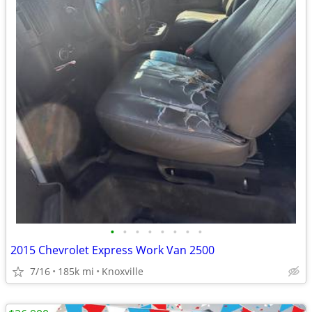
•
•
•
•
•
•
•
•
2015 Chevrolet Express Work Van 2500
7/16
185k mi
Knoxville