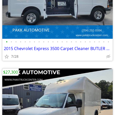
•
•
•
•
•
•
•
•
•
•
•
•
•
•
•
•
•
•
•
•
•
•
•
2015 Chevrolet Express 3500 Carpet Cleaner BUTLER CLEANING SYSTEM
7/28
$27,300