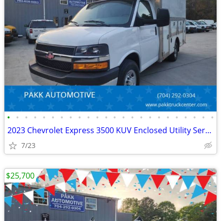
•
•
•
•
•
•
•
•
•
•
•
•
•
•
•
•
•
•
•
•
•
•
•
•
2023 Chevrolet Express 3500 KUV Enclosed Utility Service Plumber Truck
7/23
$25,700