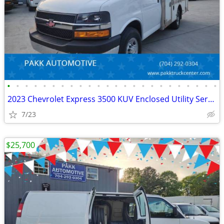
•
•
•
•
•
•
•
•
•
•
•
•
•
•
•
•
•
•
•
•
•
•
•
•
2023 Chevrolet Express 3500 KUV Enclosed Utility Service Plumber Truck
7/23
$25,700