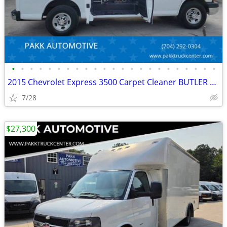
•
•
•
•
•
•
•
•
•
•
•
•
•
•
•
•
•
•
•
•
•
•
•
2015 Chevrolet Express 3500 Carpet Cleaner BUTLER CLEANING SYSTEM
7/28
$27,300