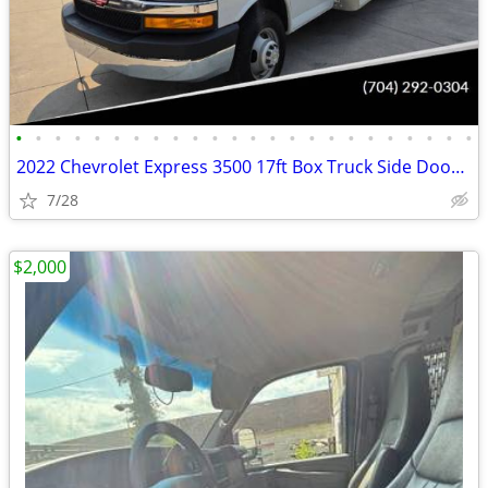
•
•
•
•
•
•
•
•
•
•
•
•
•
•
•
•
•
•
•
•
•
•
•
•
2022 Chevrolet Express 3500 17ft Box Truck Side Door Delivery Van
7/28
$2,000