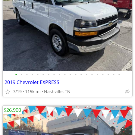
•
•
•
•
•
•
•
•
•
•
•
•
•
•
•
•
•
•
•
•
2019 Chevrolet EXPRESS
7/19
115k mi
Nashville, TN
$26,900