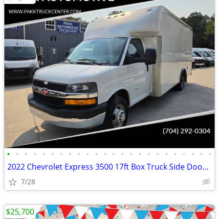
•
•
•
•
•
•
•
•
•
•
•
•
•
•
•
•
•
•
•
•
•
•
•
•
2022 Chevrolet Express 3500 17ft Box Truck Side Door Delivery Van
7/28
$25,700