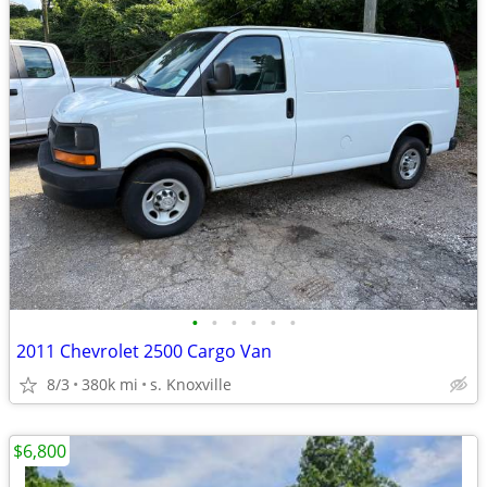
•
•
•
•
•
•
2011 Chevrolet 2500 Cargo Van
8/3
380k mi
s. Knoxville
$6,800