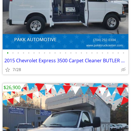
•
•
•
•
•
•
•
•
•
•
•
•
•
•
•
•
•
•
•
•
•
•
•
2015 Chevrolet Express 3500 Carpet Cleaner BUTLER CLEANING SYSTEM
7/28
$26,900