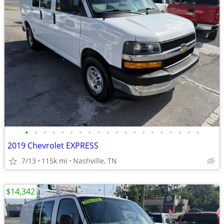
•
•
•
•
•
•
•
•
•
•
•
•
•
•
•
•
•
•
•
•
2019 Chevrolet EXPRESS
7/13
115k mi
Nashville, TN
$14,342