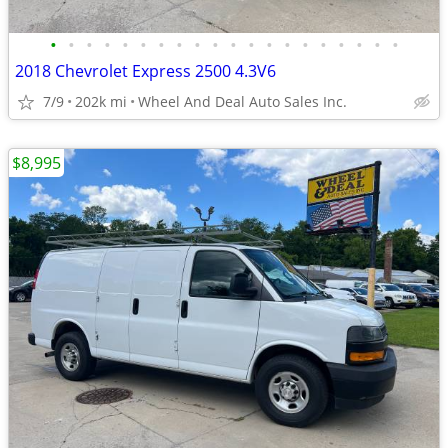
•
•
•
•
•
•
•
•
•
•
•
•
•
•
•
•
•
•
•
•
2018 Chevrolet Express 2500 4.3V6
7/9
202k mi
Wheel And Deal Auto Sales Inc.
$8,995