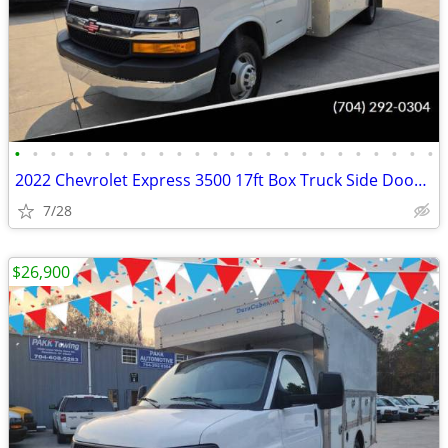
•
•
•
•
•
•
•
•
•
•
•
•
•
•
•
•
•
•
•
•
•
•
•
•
2022 Chevrolet Express 3500 17ft Box Truck Side Door Delivery Van
7/28
$26,900