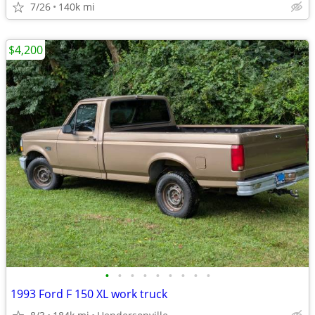
7/26
140k mi
$4,200
•
•
•
•
•
•
•
•
•
1993 Ford F 150 XL work truck