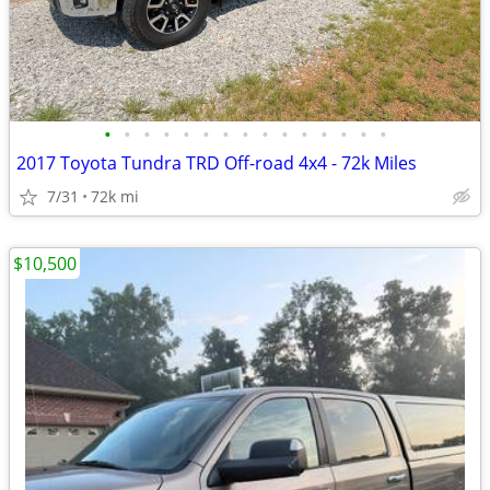
•
•
•
•
•
•
•
•
•
•
•
•
•
•
•
2017 Toyota Tundra TRD Off-road 4x4 - 72k Miles
7/31
72k mi
$10,500