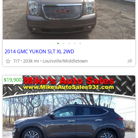
•
•
•
•
•
2014 GMC YUKON SLT XL 2WD
7/7
203k mi
Louisville/Middletown
$19,900