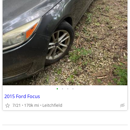
•
•
•
•
2015 Ford Focus
7/21
170k mi
Leitchfield