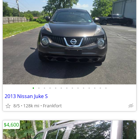
•
•
•
•
•
•
•
•
•
•
•
•
•
•
2013 Nissan Juke S
8/5
128k mi
Frankfort
$4,600