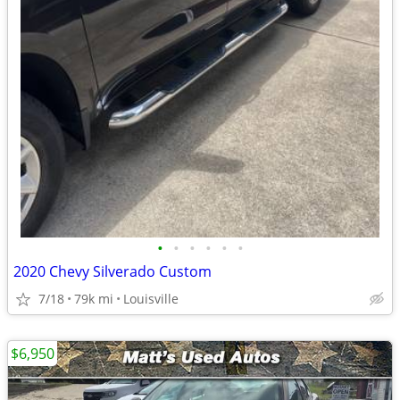
•
•
•
•
•
•
2020 Chevy Silverado Custom
7/18
79k mi
Louisville
$6,950