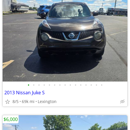
•
•
•
•
•
•
•
•
•
•
•
•
•
•
•
2013 Nissan Juke S
8/5
69k mi
Lexington
$6,000