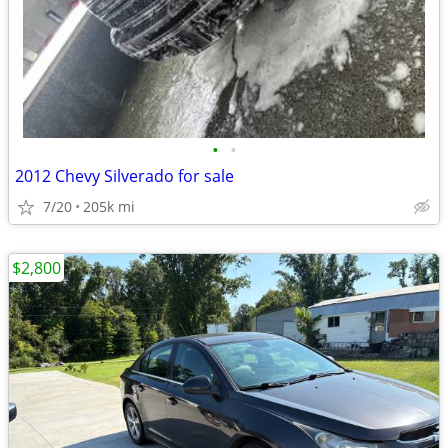
•
•
2012 Chevy Silverado for sale
7/20
205k mi
$2,800