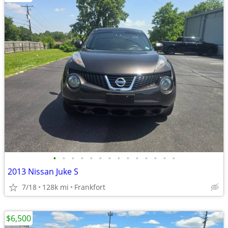
•
•
•
•
•
•
•
•
•
•
•
•
•
•
2013 Nissan Juke S
7/18
128k mi
Frankfort
$6,500