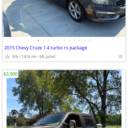
•
•
•
•
•
•
•
•
•
•
•
2015 Chevy Cruze 1.4 turbo rs package
8/6
141k mi
Mt Juliet
$3,900