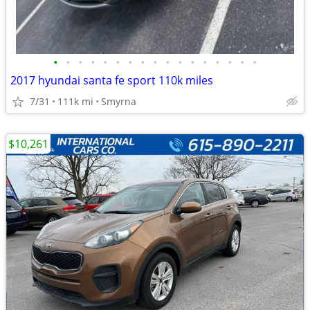
•
•
•
•
•
•
•
•
•
•
•
•
•
•
•
•
•
2017 hyundai santa fe sport 110k miles
7/31
111k mi
Smyrna
$10,261