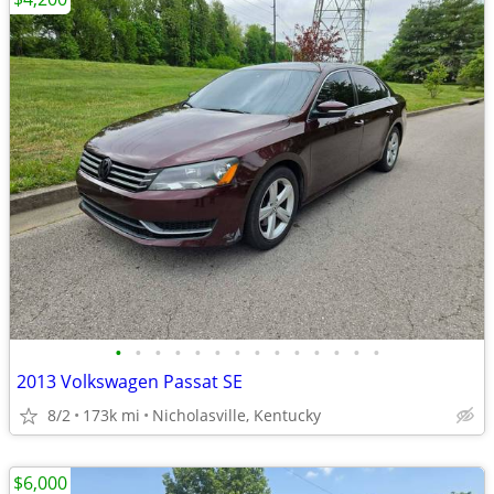
•
•
•
•
•
•
•
•
•
•
•
•
•
•
2013 Volkswagen Passat SE
8/2
173k mi
Nicholasville, Kentucky
$6,000