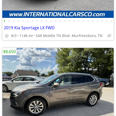
•
•
•
•
•
•
•
•
•
•
•
•
•
•
•
•
•
•
•
•
•
•
•
•
2019 Kia Sportage LX FWD
8/3
114k mi
548 Middle TN Blvd. Murfreesboro, TN
$8,650