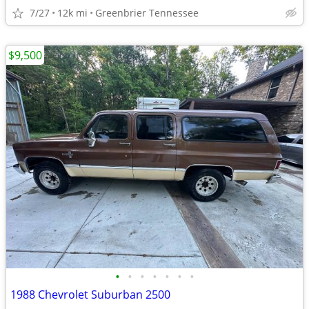
7/27
12k mi
Greenbrier Tennessee
$9,500
•
•
•
•
•
•
•
1988 Chevrolet Suburban 2500