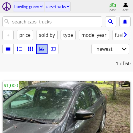
bowling green
cars+trucks
post
acct
+
price
sold by
type
model year
fuel
newest
1
of 60
$1,000