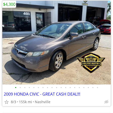
$4,300
•
•
•
•
•
•
•
•
•
•
•
•
•
•
•
•
•
•
•
2009 HONDA CIVIC - GREAT CASH DEAL!!!
8/3
155k mi
Nashville