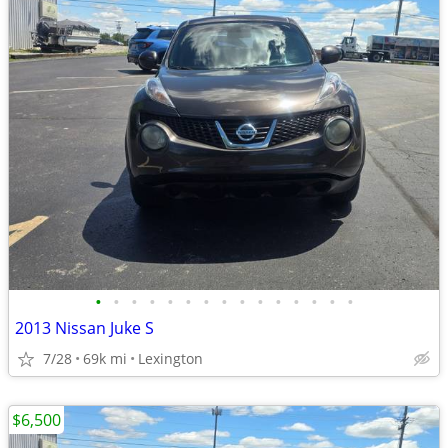
•
•
•
•
•
•
•
•
•
•
•
•
•
•
•
2013 Nissan Juke S
7/28
69k mi
Lexington
$6,500