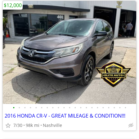
$12,000
•
•
•
•
•
•
•
•
•
•
•
•
•
•
•
•
•
•
•
•
•
2016 HONDA CR-V - GREAT MILEAGE & CONDITION!!!
7/30
98k mi
Nashville