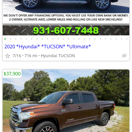
•
•
•
•
•
•
•
•
•
•
•
•
•
•
•
•
•
•
•
•
•
•
•
•
2020 *Hyundai* *TUCSON* *Ultimate*
7/16
71k mi
Hyundai TUCSON
$37,900