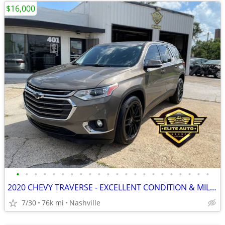
$16,000
•
•
•
•
•
•
•
•
•
•
•
•
•
•
•
•
•
•
•
•
•
•
2020 CHEVY TRAVERSE - EXCELLENT CONDITION & MILEAGE!!!
7/30
76k mi
Nashville