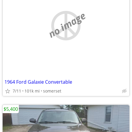
no image
1964 Ford Galaxie Convertable
7/11
101k mi
somerset
$5,400