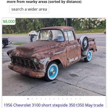
more from nearby areas (sorted by distance)
search a wider area
$8,000
•
•
•
•
•
•
•
•
•
•
•
•
•
1956 Chevrolet 3100 short stepside 350 t350 May trade