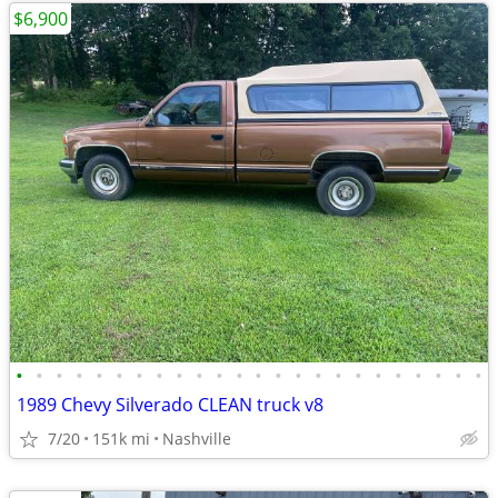
$6,900
•
•
•
•
•
•
•
•
•
•
•
•
•
•
•
•
•
•
•
•
•
•
•
•
1989 Chevy Silverado CLEAN truck v8
7/20
151k mi
Nashville