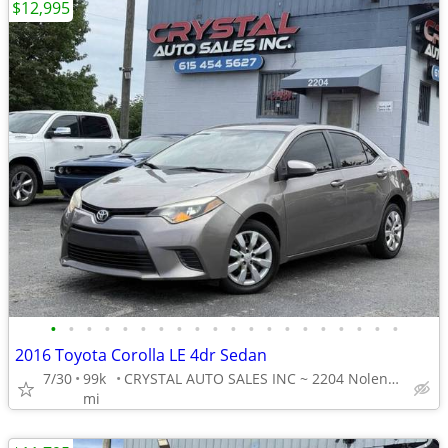
$12,995
•
•
•
•
•
•
•
•
•
•
•
•
•
•
•
•
•
•
•
•
2016 Toyota Corolla LE 4dr Sedan
7/30
99k
CRYSTAL AUTO SALES INC ~ 2204 Nolensville Pike NASHVILLE
mi