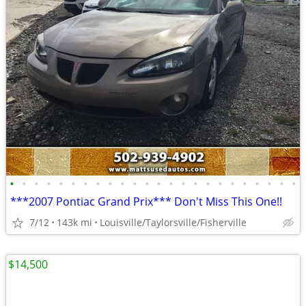
•
•
•
•
•
•
•
•
•
•
•
•
•
•
•
•
•
•
•
•
•
•
•
•
***2007 Pontiac Grand Prix*** Don't Miss This One!!
7/12
143k mi
Louisville/Taylorsville/Fisherville
$14,500