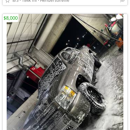
8/3
184k mi
Hendersonville
$8,000