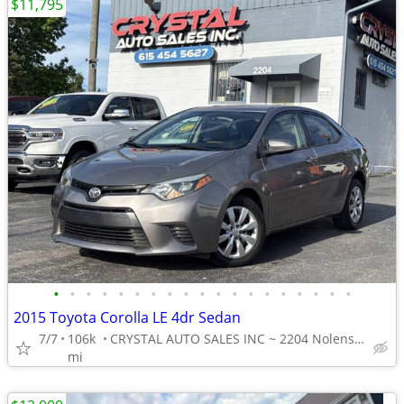
$11,795
•
•
•
•
•
•
•
•
•
•
•
•
•
•
•
•
•
•
•
2015 Toyota Corolla LE 4dr Sedan
7/7
106k
CRYSTAL AUTO SALES INC ~ 2204 Nolensville Pike NASHVILLE
mi