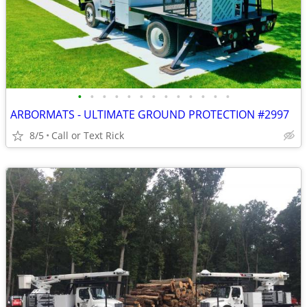
•
•
•
•
•
•
•
•
•
•
•
•
•
ARBORMATS - ULTIMATE GROUND PROTECTION #2997
8/5
Call or Text Rick