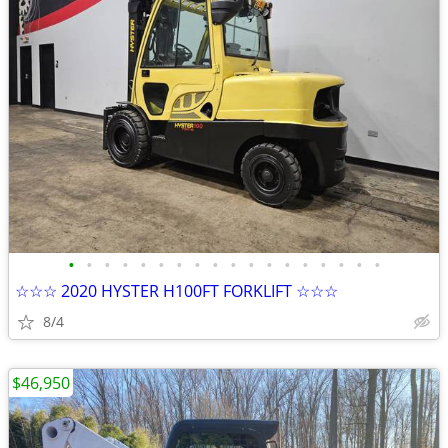
•
•
•
•
•
•
•
•
•
•
•
•
•
•
•
•
•
•
☆☆☆ 2020 HYSTER H100FT FORKLIFT ☆☆☆
8/4
$46,950