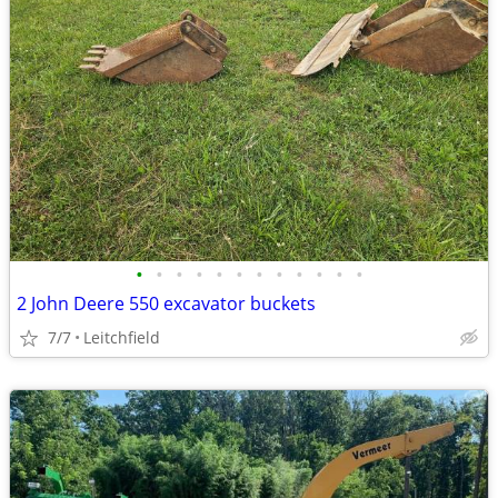
•
•
•
•
•
•
•
•
•
•
•
•
2 John Deere 550 excavator buckets
7/7
Leitchfield