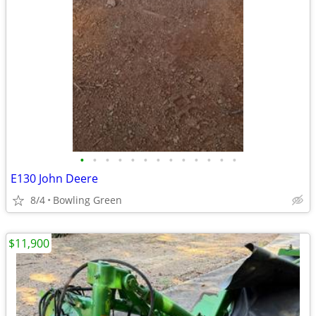
•
•
•
•
•
•
•
•
•
•
•
•
•
E130 John Deere
8/4
Bowling Green
$11,900