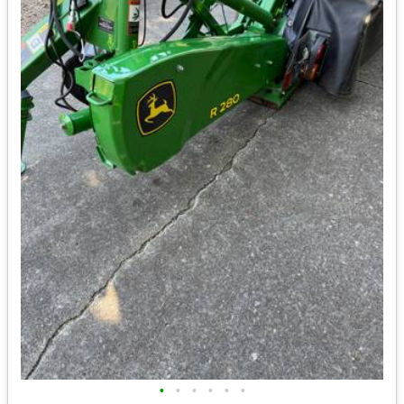
•
•
•
•
•
•