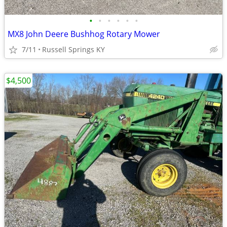
•
•
•
•
•
•
MX8 John Deere Bushhog Rotary Mower
7/11
Russell Springs KY
$4,500