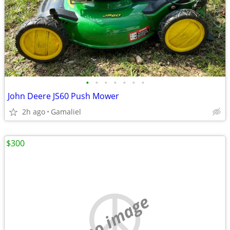
•
•
•
•
•
•
•
John Deere JS60 Push Mower
2h ago
Gamaliel
$300
no image