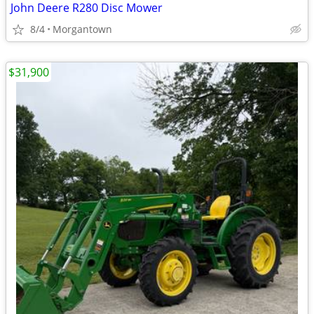
John Deere R280 Disc Mower
8/4
Morgantown
$31,900