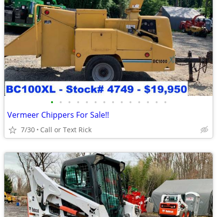
•
•
•
•
•
•
•
•
•
•
•
•
•
•
Vermeer Chippers For Sale!!
7/30
Call or Text Rick