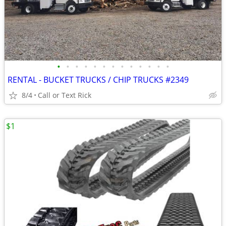
•
•
•
•
•
•
•
•
•
•
•
•
•
RENTAL - BUCKET TRUCKS / CHIP TRUCKS #2349
8/4
Call or Text Rick
$1