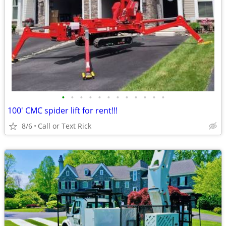
•
•
•
•
•
•
•
•
•
•
•
•
100' CMC spider lift for rent!!!
8/6
Call or Text Rick