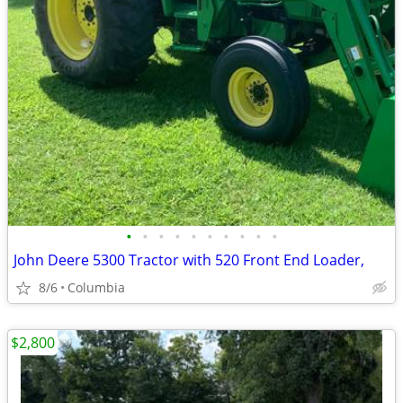
•
•
•
•
•
•
•
•
•
•
John Deere 5300 Tractor with 520 Front End Loader,
8/6
Columbia
$2,800