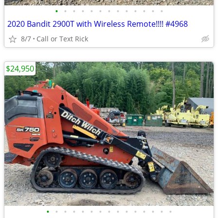
•
•
•
•
•
•
•
•
•
•
•
•
•
2020 Bandit 2900T with Wireless Remote!!!! #4968
8/7
Call or Text Rick
$24,950
•
•
•
•
•
•
•
•
•
•
•
•
•
•
•