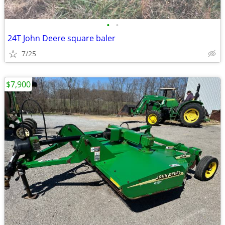
•
•
24T John Deere square baler
7/25
$7,900