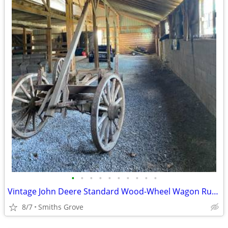
•
•
•
•
•
•
•
•
•
•
Vintage John Deere Standard Wood-Wheel Wagon Running Gear
8/7
Smiths Grove