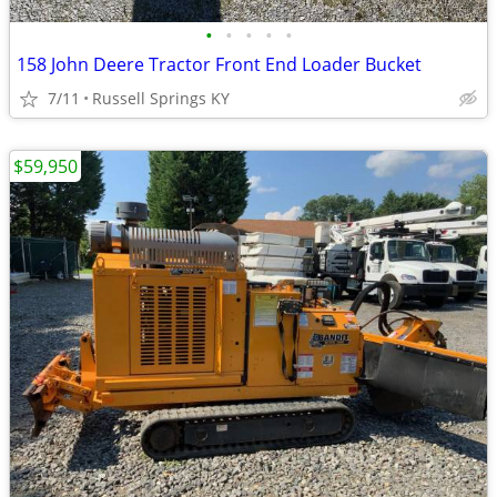
•
•
•
•
•
158 John Deere Tractor Front End Loader Bucket
7/11
Russell Springs KY
$59,950