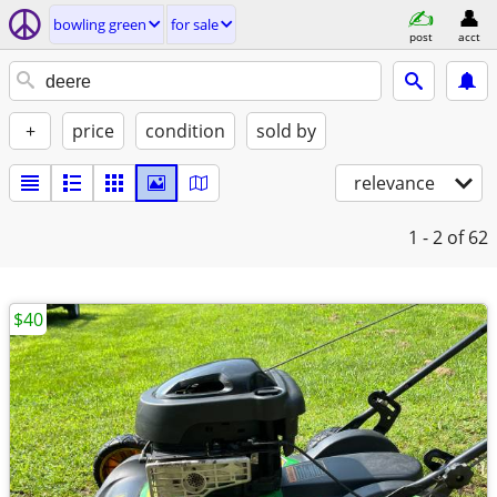
bowling green
for sale
post
acct
+
price
condition
sold by
relevance
1 - 2
of 62
$40