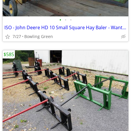
•
•
•
ISO - John Deere HD 10 Small Square Hay Baler - Wanted To BUY
7/27
Bowling Green
$585