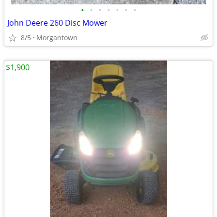
•
•
•
•
•
•
•
John Deere 260 Disc Mower
8/5
Morgantown
$1,900