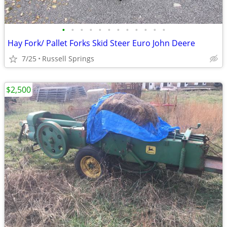
•
•
•
•
•
•
•
•
•
•
•
•
Hay Fork/ Pallet Forks Skid Steer Euro John Deere
7/25
Russell Springs
$2,500