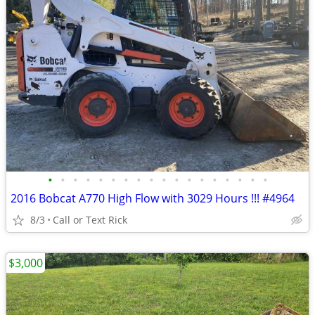
•
•
•
•
•
•
•
•
•
•
•
•
•
•
•
•
•
•
2016 Bobcat A770 High Flow with 3029 Hours !!! #4964
8/3
Call or Text Rick
$3,000