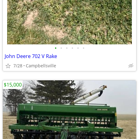
•
•
•
•
•
•
John Deere 702 V Rake
7/28
Campbellsville
$15,000