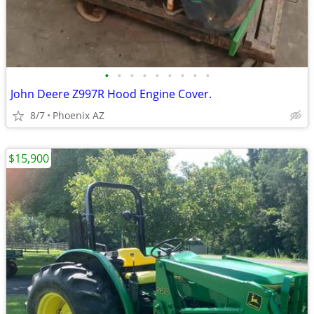
•
•
•
•
•
•
•
•
•
John Deere Z997R Hood Engine Cover.
8/7
Phoenix AZ
$15,900