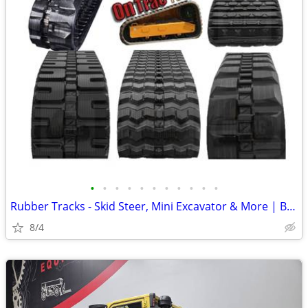
•
•
•
•
•
•
•
•
•
•
•
Rubber Tracks - Skid Steer, Mini Excavator & More | Best Prices
8/4